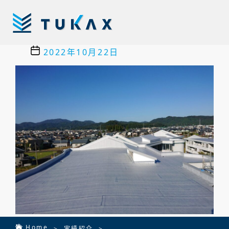
コ
ン
テ
投
株
作成者:
tsukada
ン
稿
式
投
2022年10月22日
ツ
者
会
稿
ホーム
へ
ホーム
社
日
ス
HOME
TUKAX
キ
業務内容
ッ
業務内容
SERVICE
プ
実績紹介
実績紹介
CASE
ご相談から
ご相談からの流れ
の流れ
FLOW
会社案内
会社案内
COMPANY
Home
>
実績紹介
>