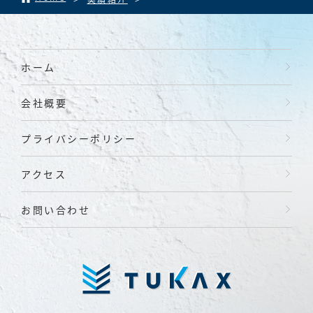
よくあるご
よくあるご質問
質問
FAQ
ホーム
採用情報
採用情報
RECRUIT
会社概要
防水ジャーナル
プライバシーポリシー
BLOG
防水ジャーナル
アクセス
お問い合わせ
メールでお問い合わせ
0778-22-0166
受付時間（土日祝除く 10:00〜18:00）