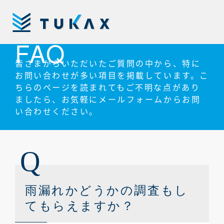
コ
ン
よくあるご質問
テ
株
FAQ
ン
式
ツ
会
ホーム
皆さまからいただいたご質問の中から、特に
へ
ホーム
社
お問い合わせが多い項目を掲載しています。こ
ス
HOME
TUKAX
ちらのページを読まれてもご不明な点があり
キ
業務内容
ましたら、お気軽にメールフォームからお問
ッ
業務内容
い合わせください。
SERVICE
プ
実績紹介
実績紹介
CASE
ご相談から
ご相談からの流れ
の流れ
FLOW
雨漏れかどうかの調査もし
てもらえますか？
会社案内
会社案内
COMPANY