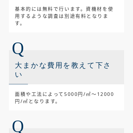
基本的には無料で行います。資機材を使
よくあるご
よくあるご質問
用するような調査は別途有料となりま
質問
FAQ
す。
採用情報
採用情報
RECRUIT
防水ジャーナル
BLOG
大まかな費用を教えて下さ
防水ジャーナル
い
メールでお問い合わせ
面積や工法によって5000円/㎡～12000
円/㎡となります。
0778-22-0166
受付時間（土日祝除く 10:00〜18:00）