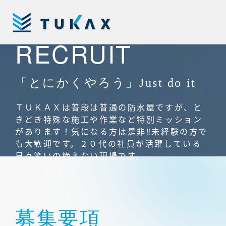
コ
ン
採用情報
テ
株
RECRUIT
ン
式
ツ
会
ホーム
へ
ホーム
社
ス
HOME
「とにかくやろう」Just do it
TUKAX
キ
業務内容
ッ
業務内容
ＴＵＫＡＸは普段は普通の防水屋ですが、と
SERVICE
プ
きどき特殊な施工や作業など特別ミッション
があります！気になる方は是非‼未経験の方で
実績紹介
実績紹介
も大歓迎です。２０代の社員が活躍している
CASE
日々笑いの絶えない現場です。
ご相談から
ご相談からの流れ
の流れ
FLOW
会社案内
会社案内
募集要項
COMPANY