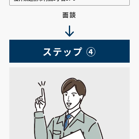
ア
ク
面談
セ
ス
ステップ ④