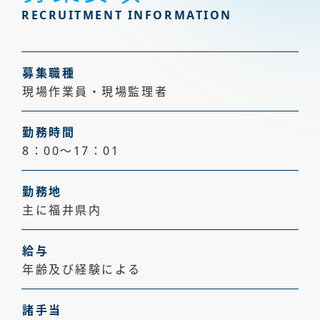
RECRUITMENT INFORMATION
よくあるご
よくあるご質問
質問
FAQ
募集職種
採用情報
採用情報
現場作業員・現場監理者
RECRUIT
勤務時間
防水ジャーナル
BLOG
8：00～17：01
防水ジャーナル
勤務地
主に福井県内
メールでお問い合わせ
給与
年齢及び経験による
0778-22-0166
受付時間（土日祝除く 10:00〜18:00）
諸手当